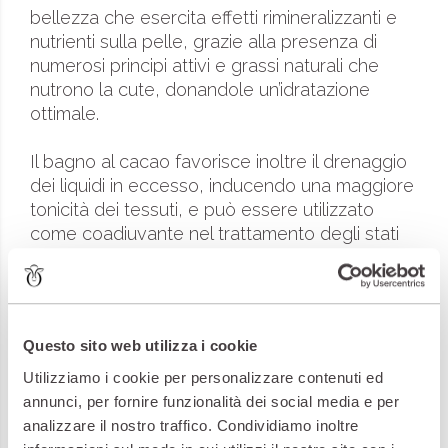
bellezza che esercita effetti rimineralizzanti e
nutrienti sulla pelle, grazie alla presenza di
numerosi principi attivi e grassi naturali che
nutrono la cute, donandole un’idratazione
ottimale.
Il bagno al cacao favorisce inoltre il drenaggio
dei liquidi in eccesso, inducendo una maggiore
tonicità dei tessuti, e può essere utilizzato
come coadiuvante nel trattamento degli stati
depressivi.
25 minuti (singolo)
70 €
25 minuti (di coppia)
95 €
Questo sito web utilizza i cookie
Utilizziamo i cookie per personalizzare contenuti ed
Il trattamento Bagno al cioccolato include:
annunci, per fornire funzionalità dei social media e per
analizzare il nostro traffico. Condividiamo inoltre
UN BAGNO NEL CIOCCOLATO DI 25 MINUTI