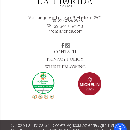
Via Lungo Adda – 23016 Mantello (SO)
T
+39 0342 680846
W
+39 344 0571213
info@lafiorida.com
CONTATTI
PRIVACY POLICY
WHISTLEBLOWING
© 2026 La Fiorida S.r.l. Società Agricola Azienda Agrituristica