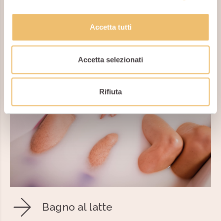
Scopri anche gli altri bagni
Accetta tutti
Accetta selezionati
Rifiuta
Bagno al latte