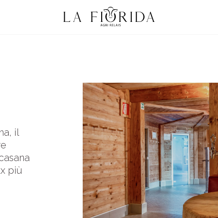
a, il
re
casana
ax più