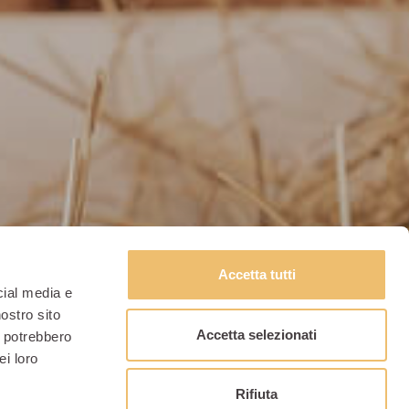
Accetta tutti
cial media e
nostro sito
Accetta selezionati
i potrebbero
ei loro
Rifiuta